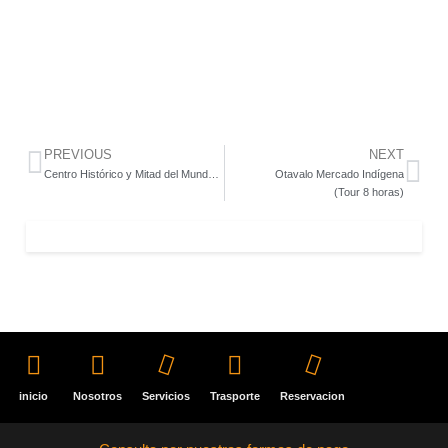
PREVIOUS
NEXT
Centro Histórico y Mitad del Mundo (Tour 7 horas)
Otavalo Mercado Indígena
(Tour 8 horas)
inicio
Nosotros
Servicios
Trasporte
Reservacion